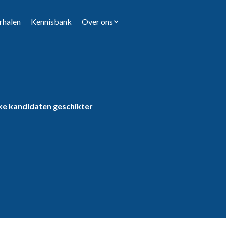
rhalen
Kennisbank
Over ons
lke kandidaten geschikter