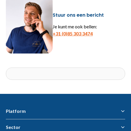
Stuur ons een bericht
Je kunt me ook bellen:
+31 (0)85 303 3474
Platform
Sector
Flawless Workflow Data & AI Platform