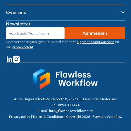
Business Intelligence
AI tools & AI Agents
Over ons
Gemeenten – openbare ruimte
Woningcorporaties
Newsletter
Metaalbewerking
Over ons
Bouwtoeleveranciers
Kennisbank
Machinebouw
Door verder te gaan, gaat u akkoord met onze
algemene voorwaarden
en
Klantverhalen
Installatietechniek
ons
privacybeleid
.
Vacatures
Recruitment
Welzijn
Adres:
Rigtersbleek-Zandvoort 10, 7521 BE, Enschede, Nederland
Tel:
0853 033 474
E-mail:
info@flawlessworkflow.com
Privacy policy
|
Terms & Conditions
| Copyright 2026 - Flawless Workflow