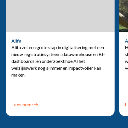
Alifa
A
Alifa zet een grote stap in digitalisering met een
H
nieuw registratiesysteem, datawarehouse en BI-
s
dashboards, en onderzoekt hoe AI het
w
welzijnswerk nog slimmer en impactvoller kan
v
maken.
Lees meer
L