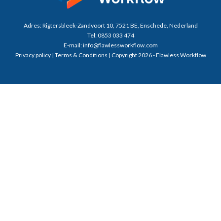
Adres:
Rigtersbleek-Zandvoort 10, 7521 BE, Enschede, Nederland
Tel:
0853 033 474
E-mail:
info@flawlessworkflow.com
Privacy policy
|
Terms & Conditions
| Copyright 2026 - Flawless Workflow