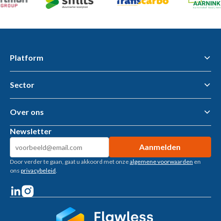
Platform
Sector
Flawless Workflow Data & AI Platform
Business Intelligence
AI tools & AI Agents
Over ons
Gemeenten – openbare ruimte
Woningcorporaties
Newsletter
Metaalbewerking
Over ons
Bouwtoeleveranciers
Kennisbank
Machinebouw
Door verder te gaan, gaat u akkoord met onze
algemene voorwaarden
en
Klantverhalen
Installatietechniek
ons
privacybeleid
.
Vacatures
Recruitment
Welzijn