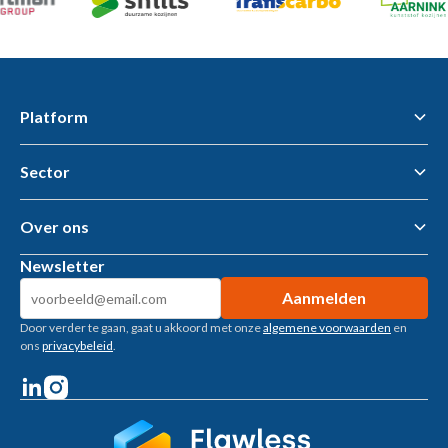
Platform
Sector
Flawless Workflow Data & AI Platform
Business Intelligence
AI tools & AI Agents
Over ons
Gemeenten – openbare ruimte
Woningcorporaties
Newsletter
Metaalbewerking
Over ons
Bouwtoeleveranciers
Kennisbank
Machinebouw
Door verder te gaan, gaat u akkoord met onze
algemene voorwaarden
en
Klantverhalen
Installatietechniek
ons
privacybeleid
.
Vacatures
Recruitment
Welzijn