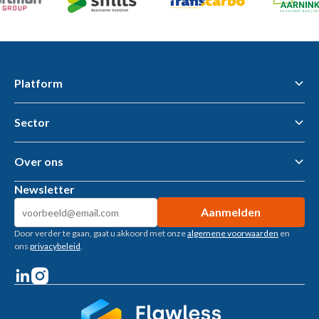
Platform
Sector
Flawless Workflow Data & AI Platform
Business Intelligence
AI tools & AI Agents
Over ons
Gemeenten – openbare ruimte
Woningcorporaties
Newsletter
Metaalbewerking
Over ons
Bouwtoeleveranciers
Kennisbank
Machinebouw
Door verder te gaan, gaat u akkoord met onze
algemene voorwaarden
en
Klantverhalen
Installatietechniek
ons
privacybeleid
.
Vacatures
Recruitment
Welzijn