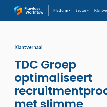
Platform
Sector
Klantve
Klantverhaal
TDC Groep
optimaliseert
recruitmentpro
met slimme